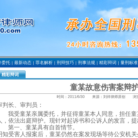
件委托
最新动态
罪名解析
刑辩技巧
刑事法规
精彩辩词
量刑标准
|
|
|
|
|
|
精彩辩词
童某故意伤害案辩
时间：
2011/6/30
来源：
刘祥律师原创
浏览
审判长、审判员：
我受童某亲属委托，并征得童某本人同意，担任童
人，依法出庭辩护。现针对起诉书和公诉人的发言，提
第一、童某具有自首情节。
明知受害人报案后，童某仍然在案发现场等待公安机关