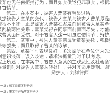
童某也无任何拒捕行为，而且如实供述犯罪事实，根据
自首情节。
第二、在本案中，被害人曹某有明显过错。
根据被告人童某的交代，被告人童某与被害人曹某原是
理很不平衡，正是被害人曹某在案发前到被告人童某单
某乱搞两性关系，童某觉得在同事面前颜面尽失，才盛
成曹某面部受伤。对于被害人这一明显过错情节，辩护
第三、庭审中，被告人童某亲属受童某委托，积极
费等损失，而且取得了曹某的谅解。
第四、童某平时表现良好，多次被所在单位评为先
制意识淡薄，误入歧途，请求法庭量刑时予以考虑。
综上所述，在本案中，被告人童某的主观恶性及社会危
在量刑时对被告人童某从轻处理，并对其适用缓刑。谢
辩护人：刘祥律师
上一篇：
戴某盗窃案辩护词
下一篇：
王某寻衅滋事案辩护词