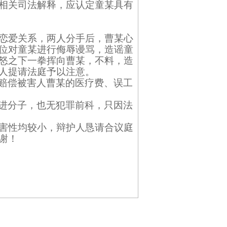
相关司法解释，应认定童某具有
恋爱关系，两人分手后，曹某心
位对童某进行侮辱谩骂，造谣童
怒之下一拳挥向曹某，不料，造
人提请法庭予以注意。
赔偿被害人曹某的医疗费、误工
进分子，也无犯罪前科，只因法
害性均较小，辩护人恳请合议庭
谢！