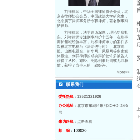
刘祥律师，中华全国律师协会会员，北
京市律师协会会员，中国政法大学研究生，
北京腾宇律师事务所专职律师，著名刑事辩
护律师。
刘祥律师，法学造诣深厚，理论功底扎
实。刘祥律师专注刑事辩护十五年，在刑事
辩护领域经验丰富，刘祥律师承办的案件多
次被北京电视台《法治进行时》、北京晚
报、山西电视台、新华网、凤凰网等多家媒
体报道。刘祥律师的成功辩护使许多被告人
获得了从轻、减轻、免除刑事处罚或无罪释
放，获得了当事人的一致好评。
More>>
联系我们
委托热线
：
13521321926
办公地址
：北京市东城区银河SOHO-D座5
层
来访路线
：
点击查看
邮 编
：100020