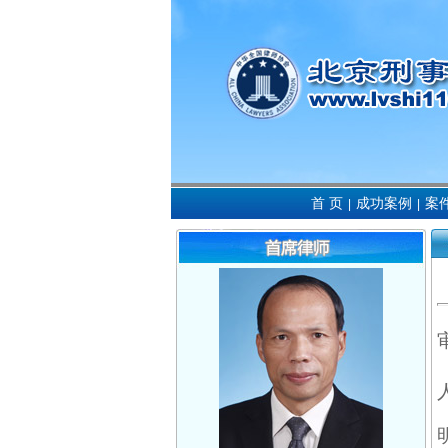
首 页
成功案例
案
|
|