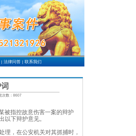
法律问答
联系我们
|
|
护词
次数：
8607
某被指控故意伤害一案的辩护
出以下辩护意见。
处理，在公安机关对其抓捕时，