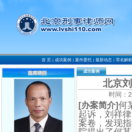
首 页
成功案例
案件委托
最新动态
罪名解
|
|
|
|
成功案例
北京刘
时间：
2
何
[办案简介]
起诉，刘祥律
案卷，发现指
院提出了何某