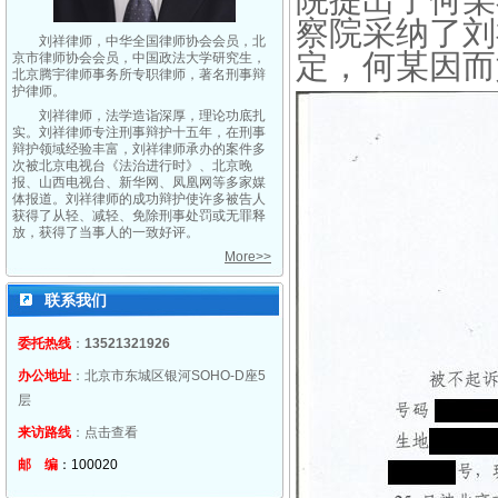
察院采纳了刘
刘祥律师，中华全国律师协会会员，北
定，何某因而
京市律师协会会员，中国政法大学研究生，
北京腾宇律师事务所专职律师，著名刑事辩
护律师。
刘祥律师，法学造诣深厚，理论功底扎
实。刘祥律师专注刑事辩护十五年，在刑事
辩护领域经验丰富，刘祥律师承办的案件多
次被北京电视台《法治进行时》、北京晚
报、山西电视台、新华网、凤凰网等多家媒
体报道。刘祥律师的成功辩护使许多被告人
获得了从轻、减轻、免除刑事处罚或无罪释
放，获得了当事人的一致好评。
More>>
联系我们
委托热线
：
13521321926
办公地址
：北京市东城区银河SOHO-D座5
层
来访路线
：
点击查看
邮 编
：100020