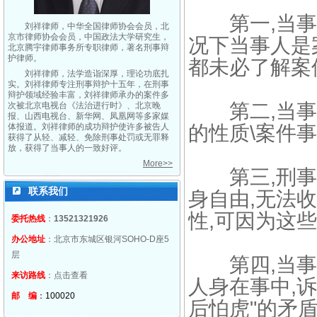
第一,当事人
刘祥律师，中华全国律师协会会员，北
京市律师协会会员，中国政法大学研究生，
况下当事人是
北京腾宇律师事务所专职律师，著名刑事辩
护律师。
都未必了解案
刘祥律师，法学造诣深厚，理论功底扎
实。刘祥律师专注刑事辩护十五年，在刑事
辩护领域经验丰富，刘祥律师承办的案件多
第二,当事人
次被北京电视台《法治进行时》、北京晚
报、山西电视台、新华网、凤凰网等多家媒
体报道。刘祥律师的成功辩护使许多被告人
的性质\案件
获得了从轻、减轻、免除刑事处罚或无罪释
放，获得了当事人的一致好评。
More>>
第三,刑事
联系我们
身自由,无法
性,可因为这
委托热线
：
13521321926
办公地址
：北京市东城区银河SOHO-D座5
层
第四,当事人
来访路线
：
点击查看
人身在事中,诉
邮 编
：100020
后怕虎"的矛