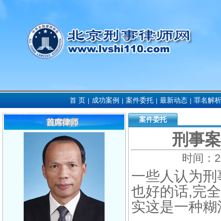
首 页
成功案例
案件委托
最新动态
罪名解
|
|
|
|
案件委托
刑事案
时间：
2
一些人认为刑
也好的话,完
实这是一种糊