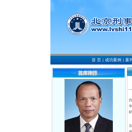
首 页
成功案例
案
|
|