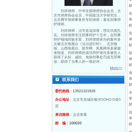
刘祥律师，中华全国律师协会会员，北
京市律师协会会员，中国政法大学研究生，
北京腾宇律师事务所专职律师，著名刑事辩
护律师。
刘祥律师，法学造诣深厚，理论功底扎
实。刘祥律师专注刑事辩护十五年，在刑事
辩护领域经验丰富，刘祥律师承办的案件多
次被北京电视台《法治进行时》、北京晚
报、山西电视台、新华网、凤凰网等多家媒
体报道。刘祥律师的成功辩护使许多被告人
获得了从轻、减轻、免除刑事处罚或无罪释
放，获得了当事人的一致好评。
More>>
联系我们
委托热线
：
13521321926
办公地址
：北京市东城区银河SOHO-D座5
层
来访路线
：
点击查看
邮 编
：100020