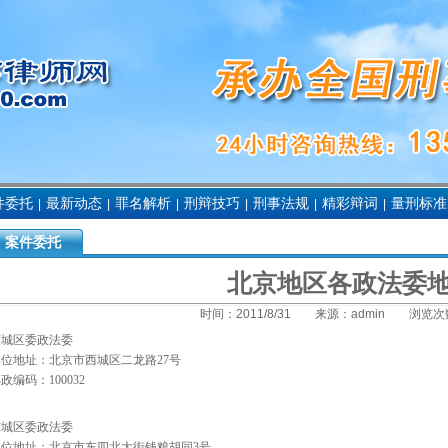
件委托
最新动态
罪名解析
刑辩技巧
刑事法规
精彩辩词
量刑标准
|
|
|
|
|
|
案件委托
北京地区各政法委
时间：
2011/8/31
来源：
admin
浏览次
西城区委政法委
单位地址：北京市西城区二龙路
27
号
邮政编码：
100032
东城区委政法委
单位地址：北京市东四北大街钱粮胡同
3
号